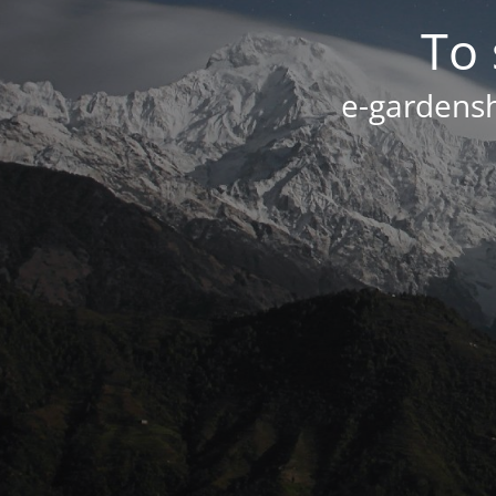
Το 
e-gardensh