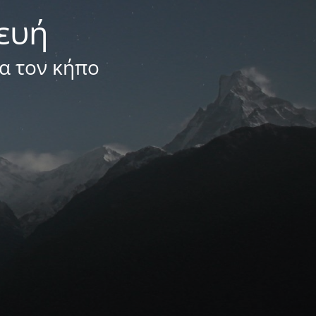
κευή
ια τον κήπο