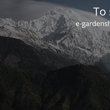
Το 
e-gardensh