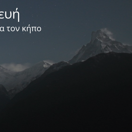
κευή
ια τον κήπο