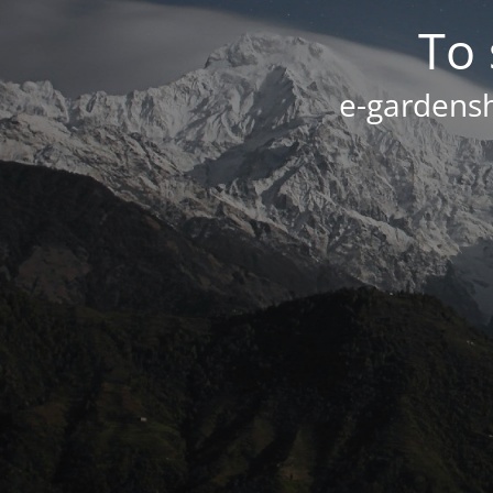
Το 
e-gardensh