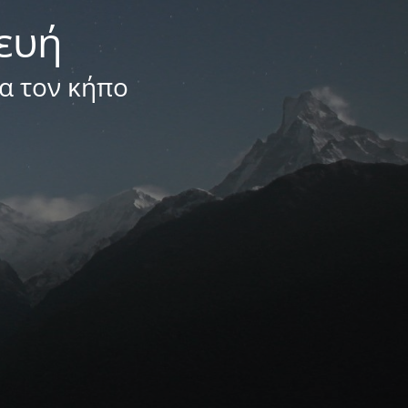
κευή
ια τον κήπο