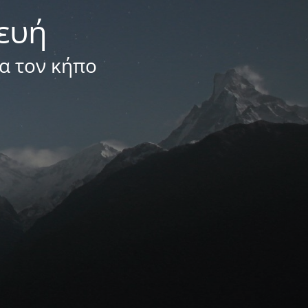
κευή
ια τον κήπο