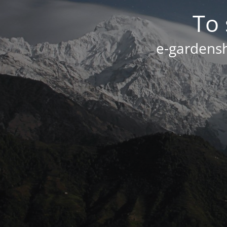
Το 
e-gardensh