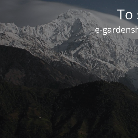
Το 
e-gardensh