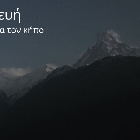
κευή
ια τον κήπο