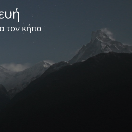
κευή
ια τον κήπο