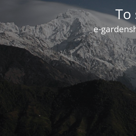
Το 
e-gardensh