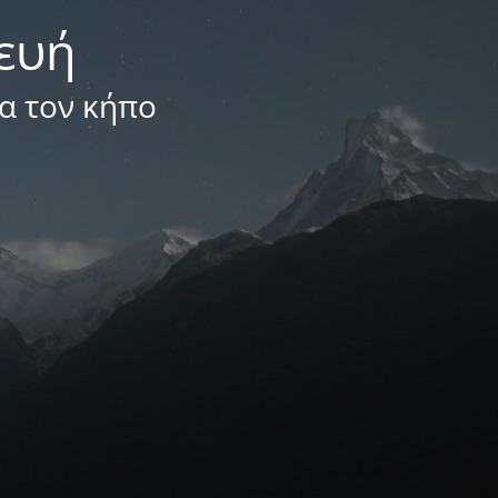
κευή
ια τον κήπο