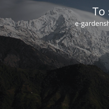
Το 
e-gardensh