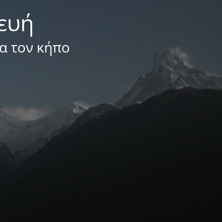
κευή
ια τον κήπο