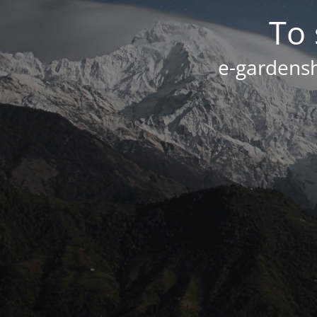
Το 
e-gardensh