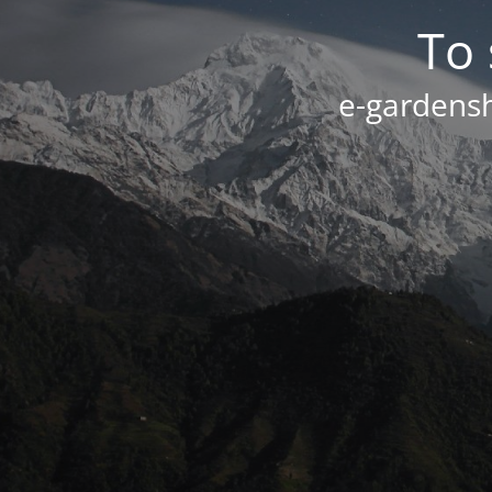
Το 
e-gardensh