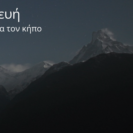
κευή
ια τον κήπο