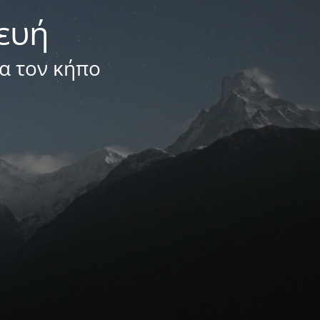
κευή
ια τον κήπο