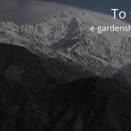
Το 
e-gardensh