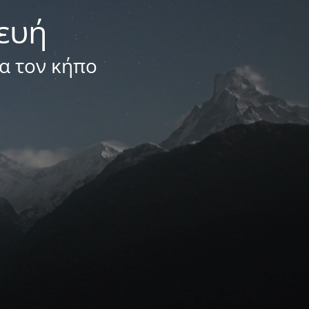
κευή
ια τον κήπο