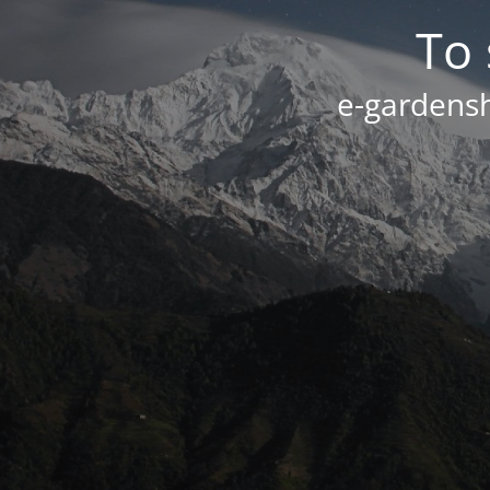
Το 
e-gardensh