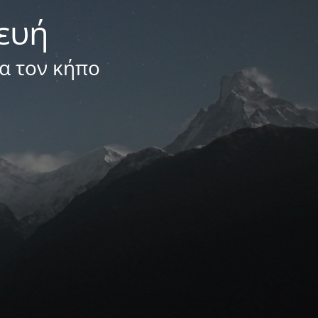
κευή
ια τον κήπο