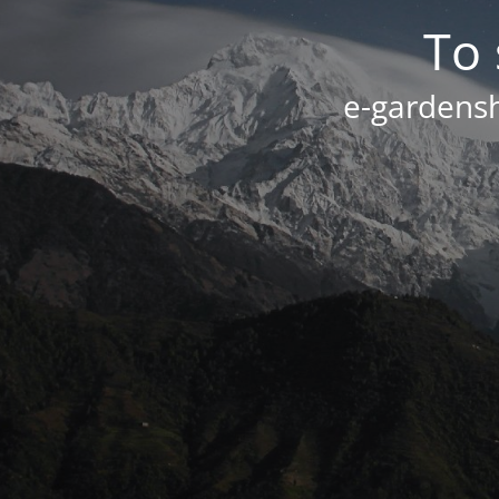
Το 
e-gardensh