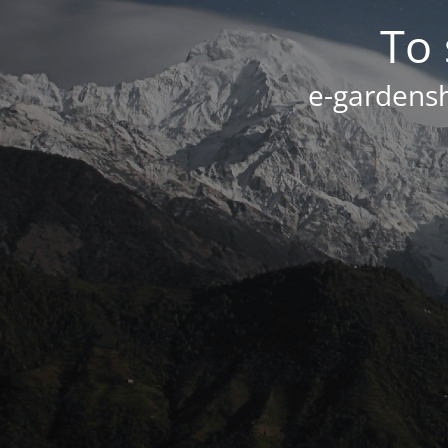
Το 
e-gardensh