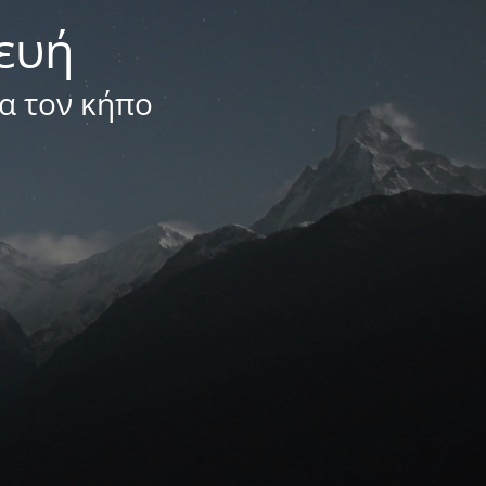
κευή
ια τον κήπο