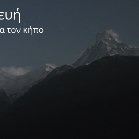
κευή
ια τον κήπο