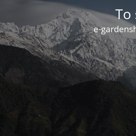
Το 
e-gardensh