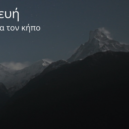
κευή
ια τον κήπο