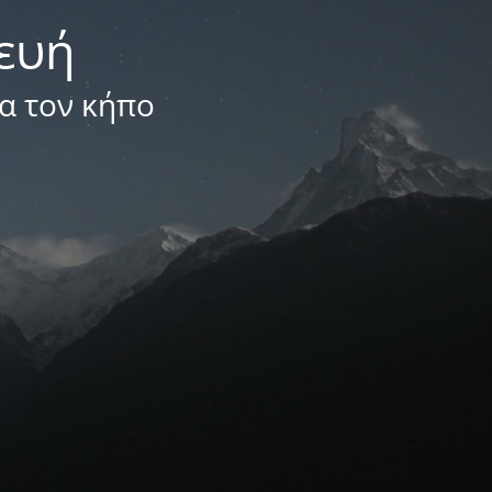
κευή
ια τον κήπο