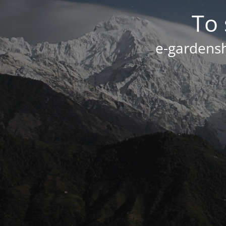
Το 
e-gardensh