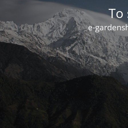
Το 
e-gardensh