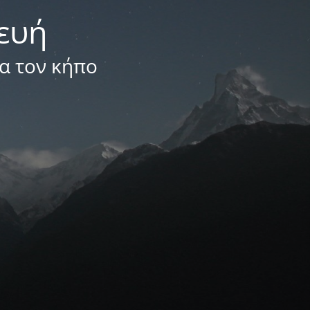
κευή
ια τον κήπο